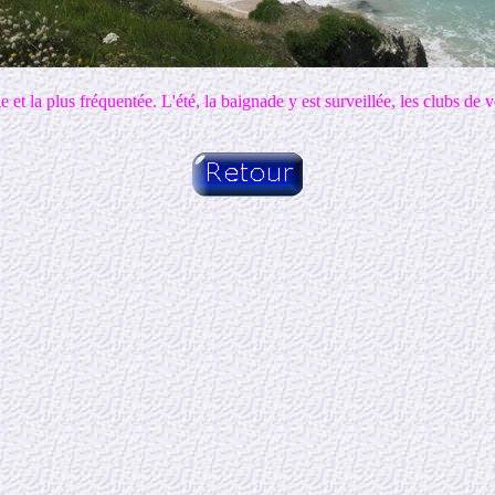
e et la plus fréquentée. L'été, la baignade y est surveillée, les clubs de v