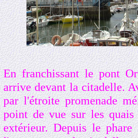
En franchissant le pont Or
arrive devant la citadelle. 
par l'étroite promenade mé
point de vue sur les quais
extérieur. Depuis le phare