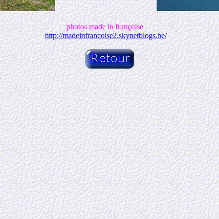
photos made in françoise
http://madeinfrancoise2.skynetblogs.be/