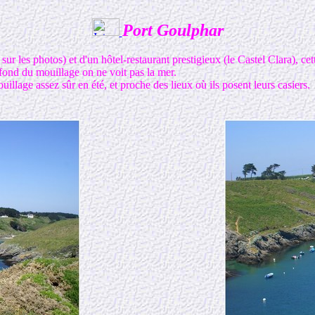
Port Goulphar
sur les photos) et d'un hôtel-restaurant prestigieux (le Castel Clara), ce
 fond du mouillage on ne voit pas la mer.
llage assez sûr en été, et proche des lieux où ils posent leurs casiers.