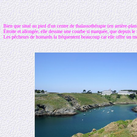
Bien que situé au pied d'un centre de thalassothérapie (en arrière-plan 
Étroite et allongée, elle dessine une courbe si marquée, que depuis le
Les pêcheurs de homards la fréquentent beaucoup car elle offre un moui