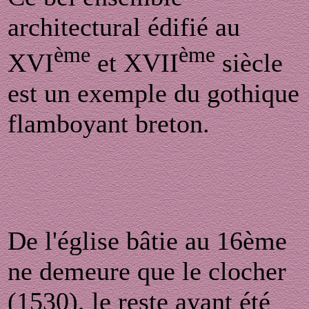
architectural édifié au
ème
ème
XVI
et XVII
siècle
est un exemple du gothique
flamboyant breton.
De l'église bâtie au 16ème
ne demeure que le clocher
(1530), le reste ayant été