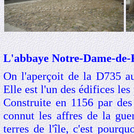
L'abbaye Notre-Dame-de-Ré
On l'aperçoit de la D735 a
Elle est l'un des édifices les 
Construite en 1156 par des
connut les affres de la gue
terres de l'île, c'est pourqu