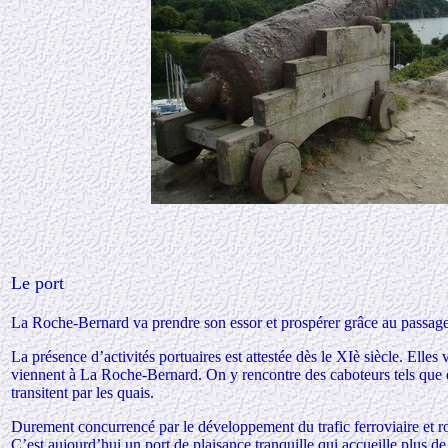
Le port
La Roche-Bernard va prendre son essor et prospérer grâce au passage 
La présence d’activités portuaires est attestée dès le XIè siècle. Elles
viennent à La Roche-Bernard. On y rencontre des caboteurs tels que de
transitent par les quais.
Durement concurrencé par le développement du trafic ferroviaire et rou
C’est aujourd’hui un port de plaisance tranquille qui accueille plus d