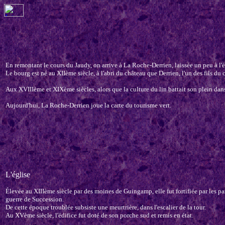
En remontant le cours du Jaudy, on arrive à La Roche-Derrien, laissée un peu à l'é
Le bourg est né au XIIème siècle, à l'abri du château que Derrien, l'un des fils
Aux XVIIIème et XIXème siècles, alors que la culture du lin battait son plein da
Aujourd'hui, La Roche-Derrien joue la carte du tourisme vert.
L'église
Élevée au XIIIème siècle par des moines de Guingamp, elle fut fortifiée par les par
guerre de Succession.
De cette époque troublée subsiste une meurtrière, dans l'escalier de la tour.
Au XVème siècle, l'édifice fut doté de son porche sud et remis en état.