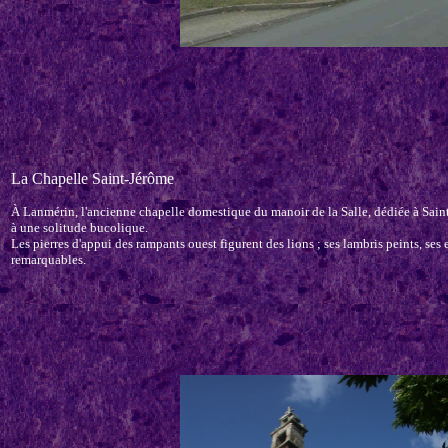
La Chapelle Saint-Jérôme
À Lanmérin, l'ancienne chapelle domestique du manoir de la Salle, dédiée à Sain
à une solitude bucolique.
Les pierres d'appui des rampants ouest figurent des lions ; ses lambris peints, ses e
remarquables.