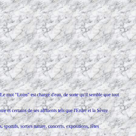
Le mot "Loire" est chargé d'eau, de sorte qu'il semble que tout
e et certains de ses affluents tels que l'Erdre et la Sèvre
sportifs, sorties nature, concerts, expositions, fêtes