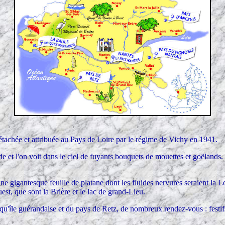
détachée et attribuée au Pays de Loire par le régime de Vichy en 1941.
 et l'on voit dans le ciel de fuyants bouquets de mouettes et goëlands. 
 gigantesque feuille de platane dont les fluides nervures seraient la Loir
est, que sont la Brière et le lac de grand-Lieu.
qu'île guérandaise et du pays de Retz, de nombreux rendez-vous : festifs, 