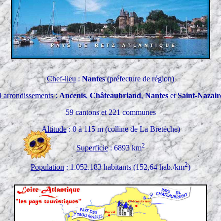
Chef-lieu
:
Nantes
(préfecture de région)
4 arrondissements
:
Ancenis
,
Châteaubriand
,
Nantes
et
Saint-Nazair
59 cantons et 221 communes
Altitude
: 0 à 115 m (colline de La Bretèche)
2
Superficie
: 6893 km
2
Population
: 1.052.183 habitants (152,64 hab./km
)