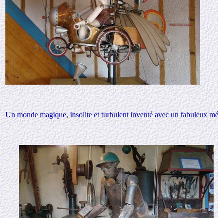
Un monde magique, insolite et turbulent inventé avec un fabuleux mélan