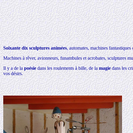
Soixante dix sculptures
animées
,
automates, machines fantastiques o
Machines à rêver, avionneurs, funambules et acrobates, sculptures musi
Il y a de la
poésie
dans les roulements à bille, de la
magie
dans les cr
vos désirs.