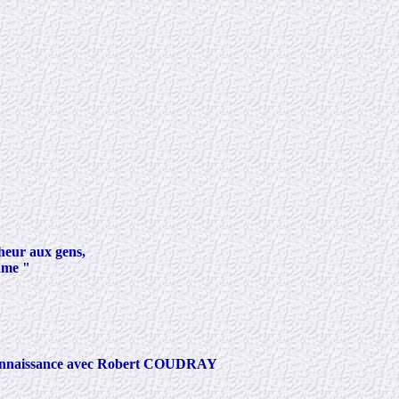
heur aux gens,
'âme "
es connaissance avec Robert COUDRAY