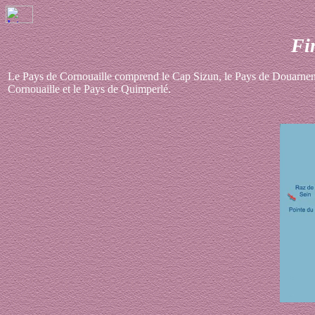
Fi
Le Pays de Cornouaille comprend le Cap Sizun, le Pays de Douarne
Cornouaille et le Pays de Quimperlé.