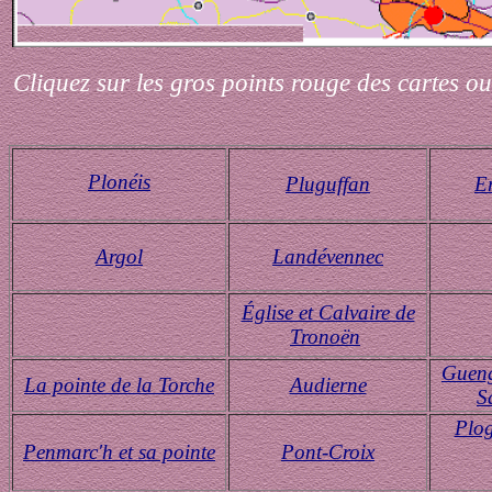
Cliquez sur les gros points rouge des cartes o
Plonéis
Pluguffan
E
Argol
Landévennec
Église et Calvaire de
Tronoën
Guen
La pointe de la Torche
Audierne
S
Plo
Penmarc'h et sa pointe
Pont-Croix