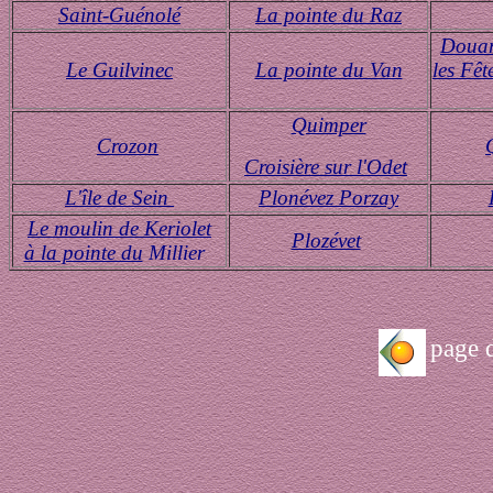
Saint-Guénolé
La pointe du Raz
Douar
Le Guilvinec
La pointe du Van
les Fê
Quimper
Crozon
Croisière sur l'Odet
L'île de Sein
Plonévez Porzay
Le moulin de Keriolet
Plo
zévet
à la pointe du
Millier
page d