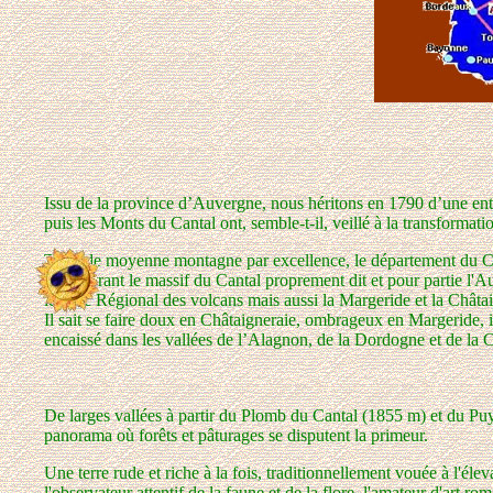
Issu de la province d’Auvergne, nous héritons en 1790 d’une e
puis les Monts du Cantal ont, semble-t-il, veillé à la transfor
Terre de moyenne montagne par excellence, le département du Can
Recouvrant le massif du Cantal proprement dit et pour partie l'Au
le Parc Régional des volcans mais aussi la Margeride et la Châtai
Il sait se faire doux en Châtaigneraie, ombrageux en Margeride, i
encaissé dans les vallées de l’Alagnon, de la Dordogne et de la C
De larges vallées à partir du Plomb du Cantal (1855 m) et du Puy
panorama où forêts et pâturages se disputent la primeur.
Une terre rude et riche à la fois, traditionnellement vouée à l'élev
l'observateur attentif de la faune et de la flore, l'amateur d'art r