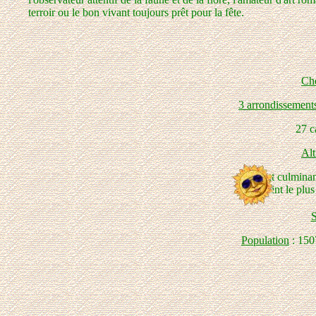
terroir ou le bon vivant toujours prêt pour la fête.
Che
3 arrondissement
27 ca
Al
Point culmina
Point le plu
S
Population
: 150