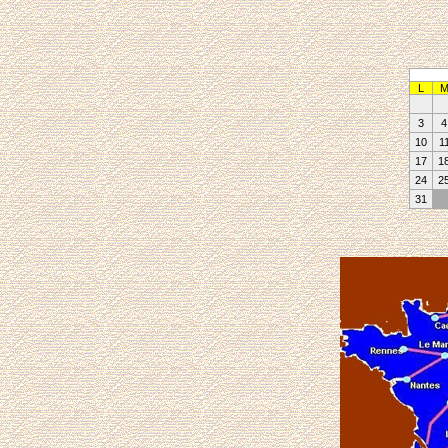
L
3
4
10
1
17
1
24
2
31