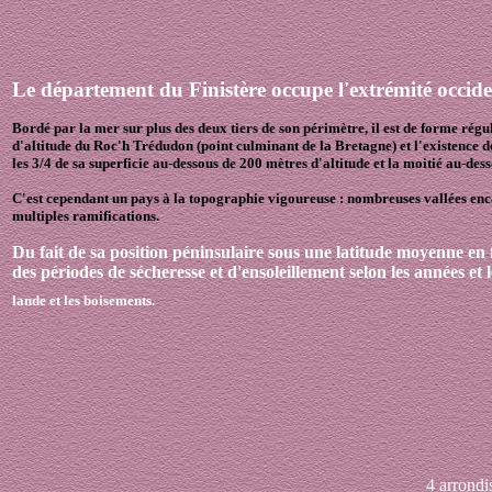
Le département du Finistère occupe l'extrémité occide
Bordé par la mer sur plus des deux tiers de son périmètre, il est de forme régu
d'altitude du Roc'h Trédudon (point culminant de la Bretagne) et l'existence d
les 3/4 de sa superficie au-dessous de 200 mètres d'altitude et la moitié au-des
C'est cependant un pays à la topographie vigoureuse : nombreuses vallées encais
multiples ramifications.
Du fait de sa position péninsulaire sous une latitude moyenne en
des périodes de sécheresse et d'ensoleillement selon les années et
lande et les boisements.
4 arrondi