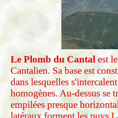
Le Plomb du Cantal
est l
Cantalien. Sa base est cons
dans lesquelles s'intercalen
homogènes. Au-dessus se tr
empilées presque horizontal
latéraux forment les puys L